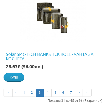
Solar SP C-TECH BANKSTICK ROLL - ЧАНТА ЗА
КОЛЧЕТА
28.63€ (56.00лв.)
Купи
|<
<
1
2
3
4
5
6
7
>
>|
Показва 31 до 45 от 96 (7 страници)