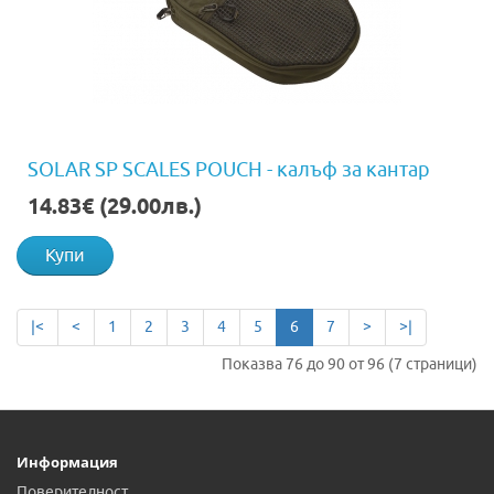
SOLAR SP SCALES POUCH - калъф за кантар
14.83€ (29.00лв.)
Купи
|<
<
1
2
3
4
5
6
7
>
>|
Показва 76 до 90 от 96 (7 страници)
Информация
Поверителност