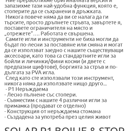
Ние преработихме оригиналната версия и
запазихме тази най-удобна функция, която е,
стоперите да се съхранени в дръжката.
Никога повече няма да ви се налага да ги
търсите, просто дръпнете стръвта, завъртете я,
поставете ограничителя на място и
„отрежете“…. Работата е свършена.
Самите игли и инструменти не биха могли да
бъдат по-лесни за поставяне или смяна и могат
да се използват заедно с нашите съществуващи
аксесоари, като това са стандартните игли за
бойли и личинки/фини косми (и двете с
предпазни щифтове), боргията за стръв и по-
дългата за PVA игла.
След като сте използвали този инструмент,
никога няма да използвате нищо друго...
- P1 Неръждаемa
- Лесно пълнене със стопери.
- Съвместим с нашите 4 различни игли за
примамка (продават се отделно)
- Конструкция от неръждаема стомана
- Създадена за употреба през целия живот