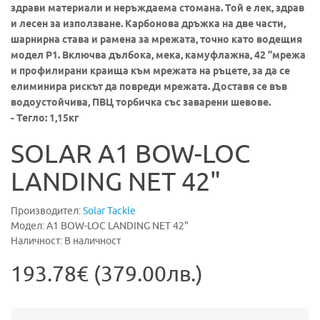
здрави материали и неръждаема стомана. Той е лек, здрав
и лесен за използване.
Карбонова дръжка на две части,
шарнирна става и рамена за мрежата, точно като водещия
модел P1. Включва дълбока, мека, камуфлажна, 42 ”мрежа
и профилирани краища към мрежата на ръцете, за да се
елиминира рискът да повреди мрежата. Доставя се във
водоустойчива, ПВЦ торбичка със заварени шевове.
- Тегло: 1,15к
г
SOLAR A1 BOW-LOC
LANDING NET 42"
Производител:
Solar Tackle
Модел: A1 BOW-LOC LANDING NET 42"
Наличност: В наличност
193.78€ (379.00лв.)