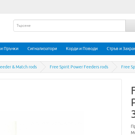
и Пръчки
Сигнализатори
Корди и Поводи
Стръв и Захра
 Feeder & Match rods
Free Spirit Power Feeders rods
Free Sp
П
Мо