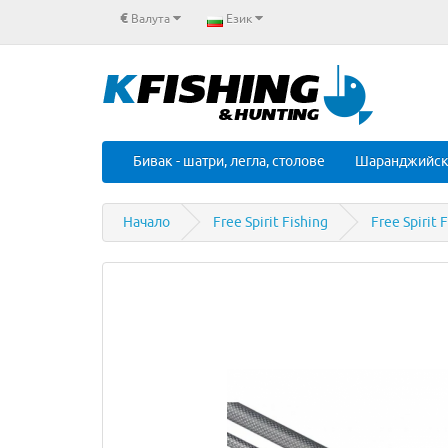
€
Валута
Език
Бивак - шатри, легла, столове
Шаранджийск
Начало
Free Spirit Fishing
Free Spirit