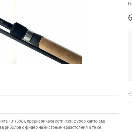
На
6
ята 13’ (390), предизвикаха истински фурор както във
 за риболов с фидер на екстремни разстояния и те се