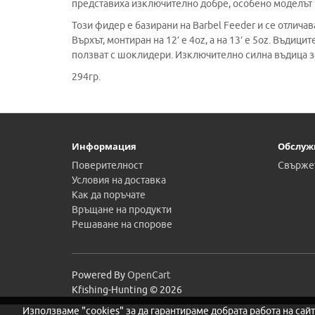
представиха изключително добре, особено моделът 1
Този фидер е базирани на Barbel Feeder и се отличава
Върхът, монтиран на 12’ е 4oz, а на 13’ е 5oz. Въдици
ползват с шоклидери. Изключително силна въдица з
294гр.
Информация
Обслуж
Поверителност
Свържет
Условия на доставка
Как да поръчате
Връщане на продукти
Решаване на спорове
Powered By
OpenCart
Kfishing-Hunting © 2026
Използваме "cookies" за да гарантираме добрата работа на сайт