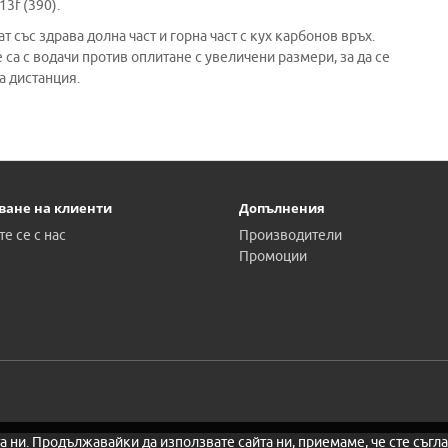
3f (390).
т със здрава долна част и горна част с кух карбонов връх.
те са с водачи против оплитане с увеличени размери, за да се
а дистанция.
ване на клиенти
Допълнения
е се с нас
Производители
Промоции
а ни. Продължавайки да използвате сайта ни, приемаме, че сте съгла