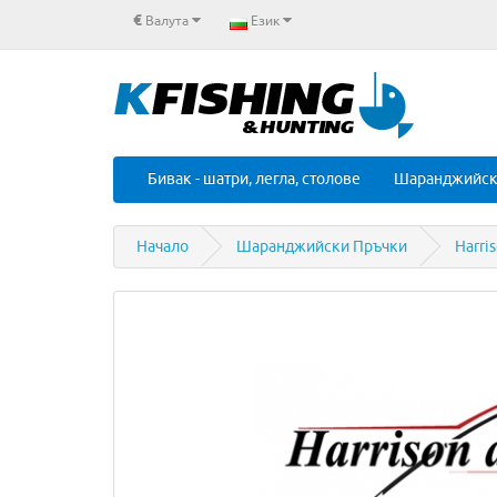
€
Валута
Език
Бивак - шатри, легла, столове
Шаранджийск
Начало
Шаранджийски Пръчки
Harri