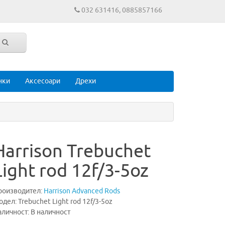
032 631416, 0885857166
нки
Аксесоари
Дрехи
Harrison Trebuchet
Light rod 12f/3-5oz
роизводител:
Harrison Advanced Rods
дел: Trebuchet Light rod 12f/3-5oz
личност: В наличност