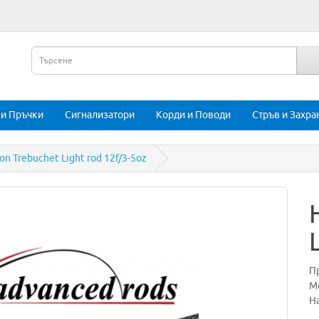
и Пръчки
Сигнализатори
Корди и Поводи
Стръв и Захра
son Trebuchet Light rod 12f/3-5oz
П
Мо
На